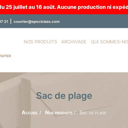
25 juillet au 16 août. Aucune production ni expédi
|
97 21
courrier@speciclass.com
NOS PRODUITS
ARCHIVAGE
QUI SOMMES-NO
Sac de plage
Accueil
Nos produits
Sac de plage