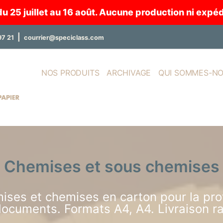
25 juillet au 16 août. Aucune production ni expédi
|
97 21
courrier@speciclass.com
NOS PRODUITS
ARCHIVAGE
QUI SOMMES-NO
Chemises et sous chemises
s et chemises en carton pour la prot
ocuments. Formats A4, A4. Livraison r