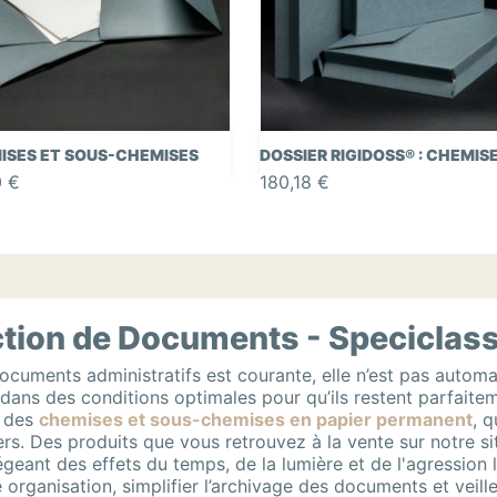


Aperçu rapide
Aperçu rapide
ISES ET SOUS-CHEMISES
DOSSIER RIGIDOSS® : CHEMISE.
0 €
180,18 €
tion de Documents - Speciclas
ocuments administratifs est courante, elle n’est pas automa
ans des conditions optimales pour qu’ils restent parfaitemen
t des
chemises et sous-chemises en papier permanent
, q
s. Des produits que vous retrouvez à la vente sur notre si
eant des effets du temps, de la lumière et de l'agression l
e organisation, simplifier l’archivage des documents et veil