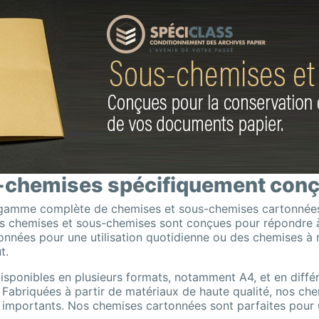
-chemises spécifiquement conçu
 gamme complète de chemises et sous-chemises cartonnées.
os chemises et sous-chemises sont conçues pour répondre à
nnées pour une utilisation quotidienne ou des chemises à 
t.
ponibles en plusieurs formats, notamment A4, et en différe
ts. Fabriquées à partir de matériaux de haute qualité, nos c
mportants. Nos chemises cartonnées sont parfaites pour u