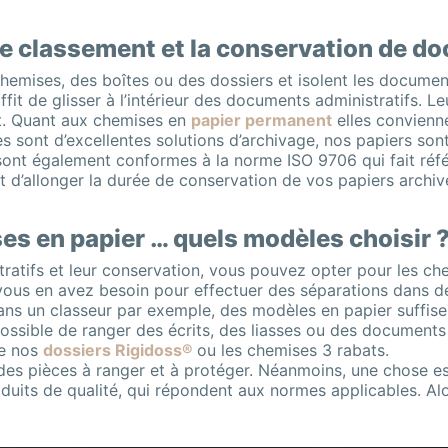
tre classement et la conservation de 
emises, des boîtes ou des dossiers et isolent les documen
 suffit de glisser à l’intérieur des documents administratifs.
t. Quant aux chemises en
papier permanent
elles convienne
les sont d’excellentes solutions d’archivage, nos papiers son
ls sont également conformes à la norme ISO 9706 qui fait réfé
 d’allonger la durée de conservation de vos papiers archiv
es en papier … quels modèles choisir 
atifs et leur conservation, vous pouvez opter pour les ch
ous en avez besoin pour effectuer des séparations dans de
 dans un classeur par exemple, des modèles en papier suffis
 possible de ranger des écrits, des liasses ou des document
ue nos
dossiers Rigidoss®
ou les chemises 3 rabats.
es pièces à ranger et à protéger. Néanmoins, une chose est 
duits de qualité, qui répondent aux normes applicables. Alor