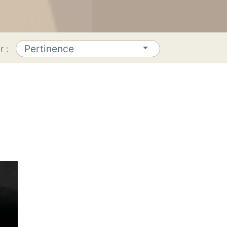

Pertinence
r :