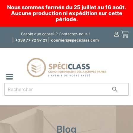
Nous sommes fermés du 25 juillet au 16 août.
Aucune production ni expédition sur cette
période.

Panier
Besoin d’un conseil ?
Contactez-nous !
|
|
+339 77 72 97 21
courrier@speciclass.com

Blog