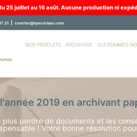
25 juillet au 16 août. Aucune production ni expédi
|
97 21
courrier@speciclass.com
NOS PRODUITS
ARCHIVAGE
QUI SOMMES-NO
'année 2019 en archivant papi
 plus perdre de documents et les conse
ispensable ! Votre bonne résolution pou