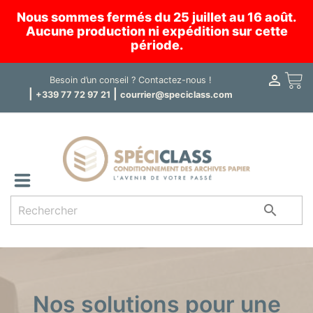
Nous sommes fermés du 25 juillet au 16 août.
Aucune production ni expédition sur cette
période.

Panier
Besoin d’un conseil ?
Contactez-nous !
|
|
+339 77 72 97 21
courrier@speciclass.com

Nos solutions pour une