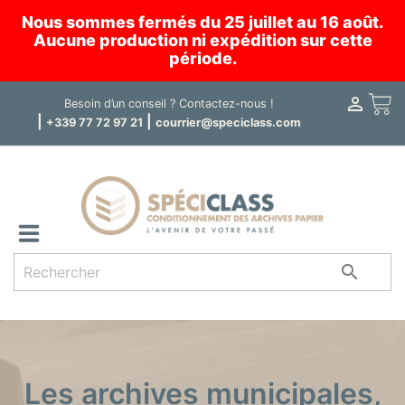
Nous sommes fermés du 25 juillet au 16 août.
Aucune production ni expédition sur cette
période.

Panier
Besoin d’un conseil ?
Contactez-nous !
|
|
+339 77 72 97 21
courrier@speciclass.com

Les archives municipales,