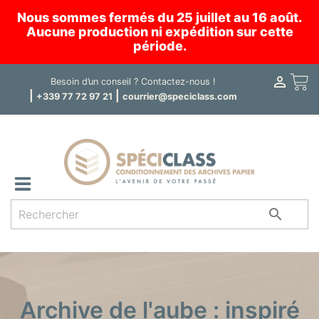
Nous sommes fermés du 25 juillet au 16 août.
Aucune production ni expédition sur cette
période.

Panier
Besoin d’un conseil ?
Contactez-nous !
|
|
+339 77 72 97 21
courrier@speciclass.com

Archive de l'aube : inspiré