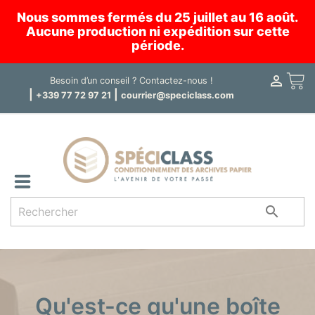
Nous sommes fermés du 25 juillet au 16 août.
Aucune production ni expédition sur cette
période.

Panier
Besoin d’un conseil ?
Contactez-nous !
|
|
+339 77 72 97 21
courrier@speciclass.com

Qu'est-ce qu'une boîte