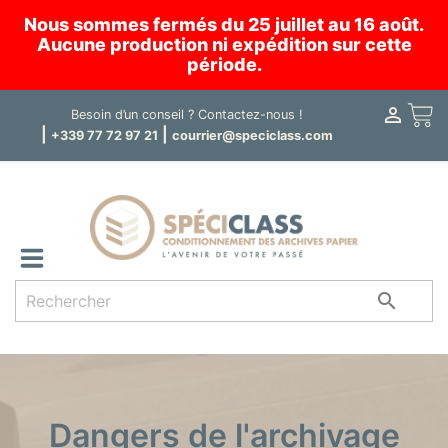
Nous sommes fermés du 25 juillet au 16 août.
Aucune production ni expédition sur cette
période.

Panier
Besoin d’un conseil ?
Contactez-nous !
|
|
+339 77 72 97 21
courrier@speciclass.com

Dangers de l'archivage