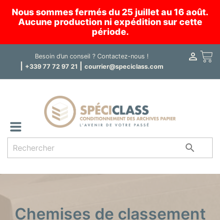
Nous sommes fermés du 25 juillet au 16 août.
Aucune production ni expédition sur cette
période.

Panier
Besoin d’un conseil ?
Contactez-nous !
|
|
+339 77 72 97 21
courrier@speciclass.com

Chemises de classement