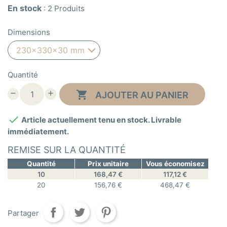
En stock
:
2 Produits
Dimensions
Quantité

AJOUTER AU PANIER

Article actuellement tenu en stock. Livrable
immédiatement.
REMISE SUR LA QUANTITÉ
Quantité
Prix unitaire
Vous économisez
10
168,47 €
117,12 €
20
156,76 €
468,47 €
Partager