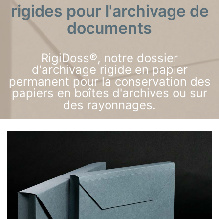
rigides pour l'archivage de
documents
RigiDoss®, notre dossier
d'archivage rigide en papier
permanent pour la conservation des
papiers en boîtes d'archives ou sur
des rayonnages.