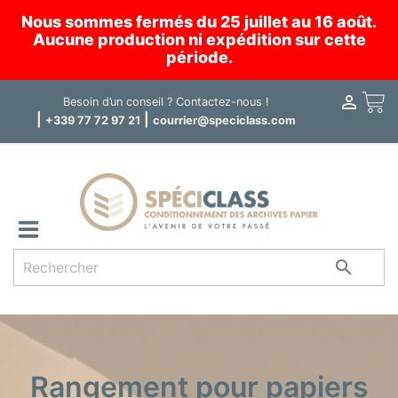
Nous sommes fermés du 25 juillet au 16 août.
Aucune production ni expédition sur cette
période.

Panier
Besoin d’un conseil ?
Contactez-nous !
|
|
+339 77 72 97 21
courrier@speciclass.com

Rangement pour papiers