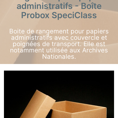
administratifs - Boîte
Probox SpeciClass
Boite de rangement pour papiers
administratifs avec couvercle et
poignées de transport. Elle est
notamment utilisée aux Archives
Nationales.