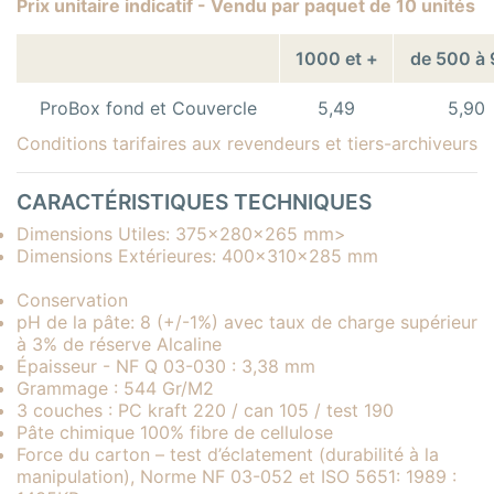
Prix unitaire indicatif - Vendu par paquet de 10 unités
1000 et +
de 500 à
ProBox fond et Couvercle
5,49
5,90
Conditions tarifaires aux revendeurs et tiers-archiveurs
CARACTÉRISTIQUES TECHNIQUES
Dimensions Utiles: 375x280x265 mm>
Dimensions Extérieures: 400x310x285 mm
Conservation
pH de la pâte: 8 (+/-1%) avec taux de charge supérieur
à 3% de réserve Alcaline
Épaisseur - NF Q 03-030 : 3,38 mm
Grammage : 544 Gr/M2
3 couches : PC kraft 220 / can 105 / test 190
Pâte chimique 100% fibre de cellulose
Force du carton – test d’éclatement (durabilité à la
manipulation), Norme NF 03-052 et ISO 5651: 1989 :