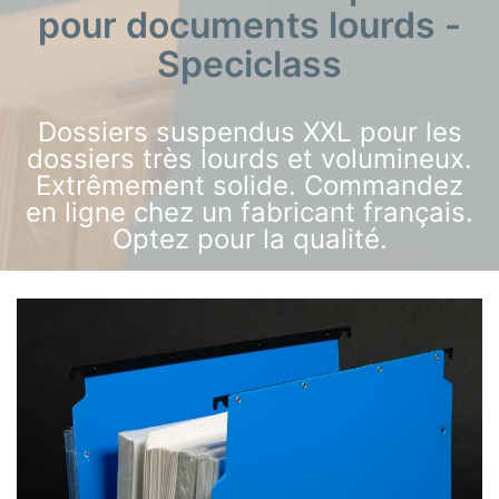
pour documents lourds -
Speciclass
Dossiers suspendus XXL pour les
dossiers très lourds et volumineux.
Extrêmement solide. Commandez
en ligne chez un fabricant français.
Optez pour la qualité.