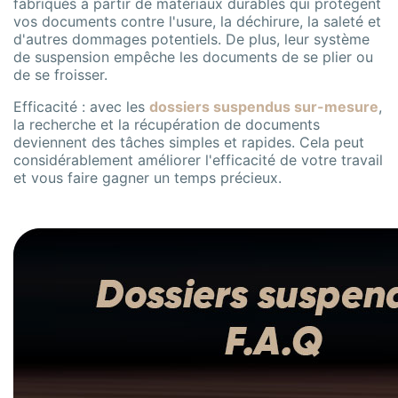
fabriqués à partir de matériaux durables qui protègent
vos documents contre l'usure, la déchirure, la saleté et
d'autres dommages potentiels. De plus, leur système
de suspension empêche les documents de se plier ou
de se froisser.
Efficacité : avec les
dossiers suspendus sur-mesure
,
la recherche et la récupération de documents
deviennent des tâches simples et rapides. Cela peut
considérablement améliorer l'efficacité de votre travail
et vous faire gagner un temps précieux.