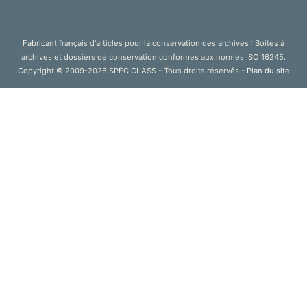
Fabricant français d'articles pour la conservation des archives : Boites à
archives et dossiers de conservation conformes aux normes ISO 16245.
Copyright © 2009-2026 SPÉCICLASS - Tous droits réservés -
Plan du site