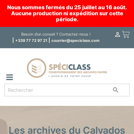
Nous sommes fermés du 25 juillet au 16 août.
Aucune production ni expédition sur cette
période.

Panier
Besoin d’un conseil ?
Contactez-nous !
|
|
+339 77 72 97 21
courrier@speciclass.com

Les archives du Calvados