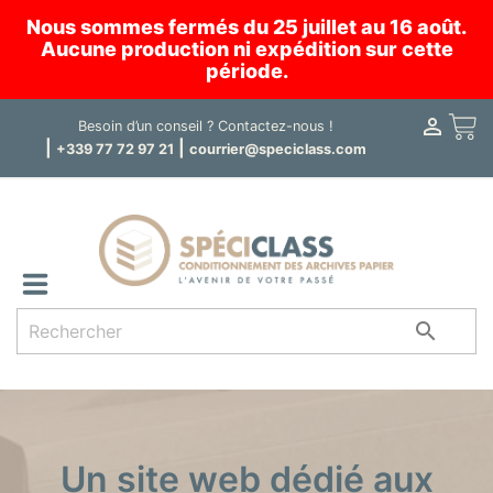
Nous sommes fermés du 25 juillet au 16 août.
Aucune production ni expédition sur cette
période.

Panier
Besoin d’un conseil ?
Contactez-nous !
|
|
+339 77 72 97 21
courrier@speciclass.com

Un site web dédié aux