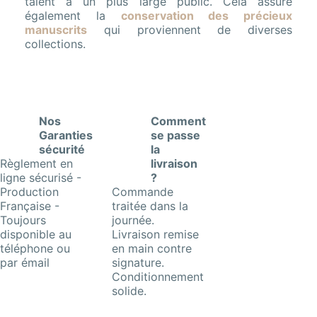
talent à un plus large public. Cela assure
également la
conservation des précieux
manuscrits
qui proviennent de diverses
collections.
Nos
Comment
Garanties
se passe
sécurité
la
Règlement en
livraison
ligne sécurisé -
?
Production
Commande
Française -
traitée dans la
Toujours
journée.
disponible au
Livraison remise
téléphone ou
en main contre
par émail
signature.
Conditionnement
solide.